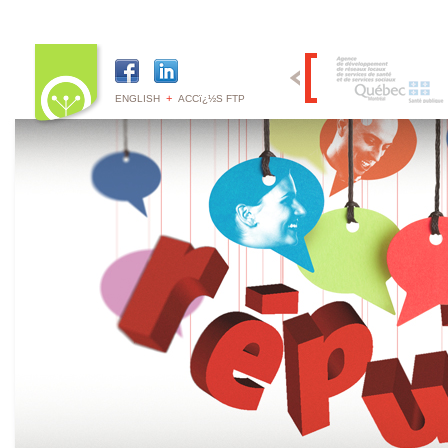
+
ENGLISH
ACCï¿½S FTP