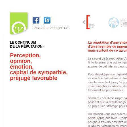
+
ENGLISH
ACCï¿½S FTP
LE CONTINUUM
La réputation d'une entr
DE LA RÉPUTATION:
d'un ensemble de jugeme
mais surtout de ce qu'un
Perception,
Le secret de la réputation d'
opinion,
l'interlocuteur une opinion q
émotion,
auprès de cet interlocuteur 
capital de sympathie,
Pour développer ce capital 
préjugé favorable
sa vision et sa culture organ
clients. Pourtant lorsqu'une
communautés locales ou de s
fortement sa performance.
Sachant ceci, il est surpren
pensent que la réputation jo
en place une stratégie pour l
Un individu vous accordera u
particulières positives. L'en
perçue à travers des faits o
illusoires, véritables ou imagi