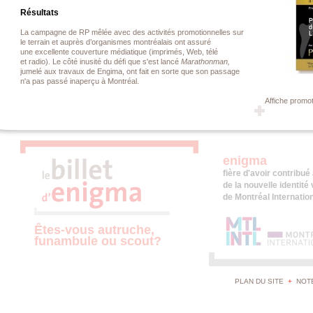
Résultats
La campagne de RP mêlée avec des activités promotionnelles sur
le terrain et auprès d’organismes montréalais ont assuré
une excellente couverture médiatique (imprimés, Web, télé
et radio). Le côté inusité du défi que s'est lancé
Marathonman,
jumelé aux travaux de Engima, ont fait en sorte que son passage
n'a pas passé inaperçu à Montréal.
Affiche promot
enigma
fière d'avoir contribu
de la nouvelle identité
de Montréal Internation
Êtes-vous autruche,
funambule ou scout?
PLAN DU SITE
+
NOT