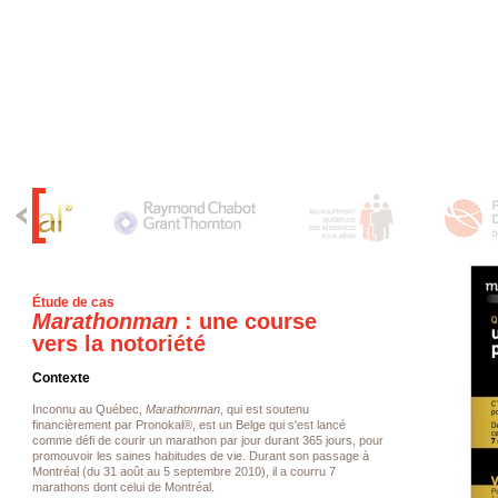
Étude de cas
Marathonman
: une course
vers la notoriété
Contexte
Inconnu au Québec,
Marathonman
, qui est soutenu
financièrement par Pronokal®, est un Belge qui s'est lancé
comme défi de courir un marathon par jour durant 365 jours, pour
promouvoir les saines habitudes de vie. Durant son passage à
Montréal (du 31 août au 5 septembre 2010), il a courru 7
marathons dont celui de Montréal.