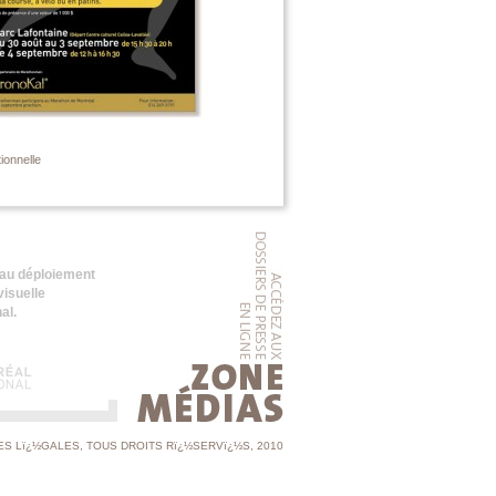
ionnelle
Relations médias et promotion sur le t
é au déploiement
 visuelle
al.
ES Lï¿½GALES
, TOUS DROITS Rï¿½SERVï¿½S, 2010